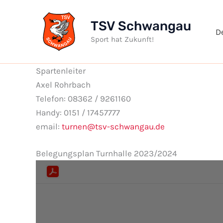
Zum
Inhalt
TSV Schwangau
D
springen
Sport hat Zukunft!
Spartenleiter
Axel Rohrbach
Telefon: 08362 / 9261160
Handy: 0151 / 17457777
email:
turnen@tsv-schwangau.de
Belegungsplan Turnhalle 2023/2024